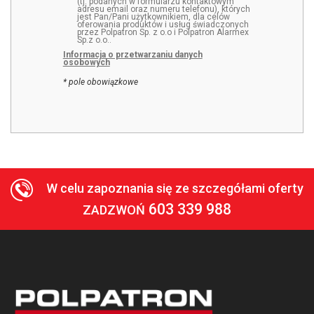
(tj. podanych w formularzu kontaktowym
adresu email oraz numeru telefonu), których
jest Pan/Pani użytkownikiem, dla celów
oferowania produktów i usług świadczonych
przez Polpatron Sp. z o.o i Polpatron Alarmex
Sp.z o.o..
Informacja o przetwarzaniu danych
osobowych
* pole obowiązkowe
W celu zapoznania się ze szczegółami oferty
603 339 988
ZADZWOŃ