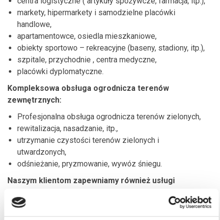
centra logistyczne ( artykuły spożywcze, farmacja, itp.),
markety, hipermarkety i samodzielne placówki
handlowe,
apartamentowce, osiedla mieszkaniowe,
obiekty sportowo – rekreacyjne (baseny, stadiony, itp.),
szpitale, przychodnie , centra medyczne,
placówki dyplomatyczne.
Kompleksowa obsługa ogrodnicza terenów
zewnętrznych:
Profesjonalna obsługa ogrodnicza terenów zielonych,
rewitalizacja, nasadzanie, itp.,
utrzymanie czystości terenów zielonych i
utwardzonych,
odśnieżanie, pryzmowanie, wywóz śniegu.
Naszym klientom zapewniamy również usługi
dodatkowe:
Mycie okien i elewacji metodą alpinistyczną,