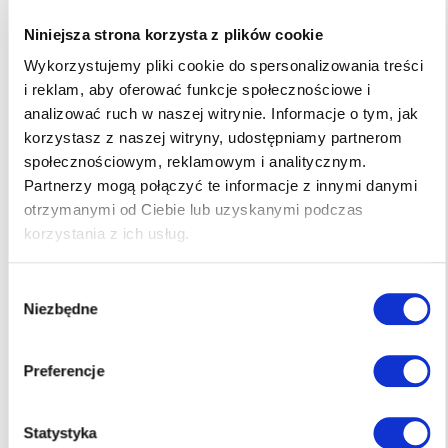
mycie okien zespolonych dwustronnie dostępnych od
wewnątrz,
Niniejsza strona korzysta z plików cookie
pranie wykładzin dywanowych i tapicerki meblowej,
Wykorzystujemy pliki cookie do spersonalizowania treści
zapewnienie całodziennego serwisu,
i reklam, aby oferować funkcje społecznościowe i
obsługa imprez i konferencji,
analizować ruch w naszej witrynie. Informacje o tym, jak
zabezpieczanie warstwami ochronnymi (
korzystasz z naszej witryny, udostępniamy partnerom
polimeryzacja, krystalizacja, arylowanie) podłóg
społecznościowym, reklamowym i analitycznym.
kamiennych i z tworzyw sztucznych,
Partnerzy mogą połączyć te informacje z innymi danymi
zabezpieczanie podłóg i elementów drewnianych (
otrzymanymi od Ciebie lub uzyskanymi podczas
olejowanie , woskowanie, impregnacja),
korzystania z ich usług.
specjalistyczne usługi kamieniarskie,
zapewniamy również usługi tzw. "złotej rączki",
Wybór
wymiana mat wejściowych,
Niezbędne
zgody
usługi dezynfekcji, dezynsekcji i deratyzacji,
odśnieżanie dachów.
Preferencje
Statystyka