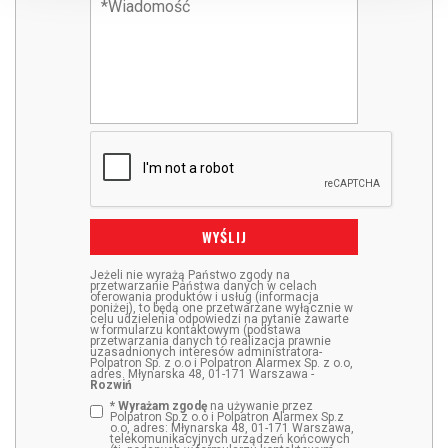
WYŚLIJ
Jeżeli nie wyrażą Państwo zgody na
przetwarzanie Państwa danych w celach
oferowania produktów i usług (informacja
poniżej), to będą one przetwarzane wyłącznie w
celu udzielenia odpowiedzi na pytanie zawarte
w formularzu kontaktowym (podstawa
przetwarzania danych to realizacja prawnie
uzasadnionych interesów administratora-
Polpatron Sp. z o.o i Polpatron Alarmex Sp. z o.o,
adres. Młynarska 48, 01-171 Warszawa -
Rozwiń
* Wyrażam zgodę
na używanie przez
Polpatron Sp.z o.o i Polpatron Alarmex Sp.z
o.o, adres: Młynarska 48, 01-171 Warszawa,
telekomunikacyjnych urządzeń końcowych